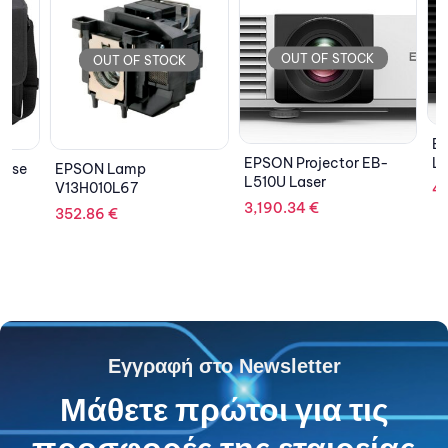
OU
OUT OF STOCK
OUT OF STOCK
EPSON P
EPSON Projector EB-
L615U L
EPSON Lamp
L510U Laser
V13H010L67
4,306.
3,190.34
€
352.86
€
Εγγραφή στο Newsletter
Μάθετε πρώτοι για τις
προσφορές της εταιρείας