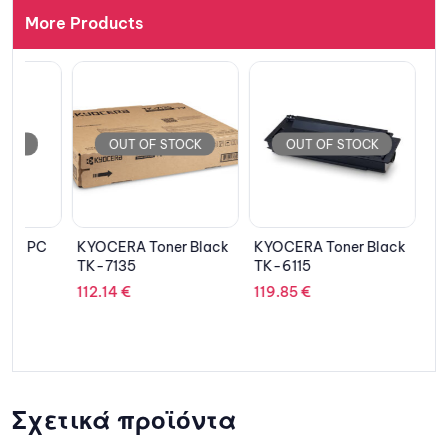
More Products
OUT OF STOCK
OUT OF STOCK
OUT 
C
KYOCERA Toner Black
KYOCERA Toner Black
YEALINK 
TK-7135
TK-6115
Case for
W53H
112.14
€
119.85
€
20.41
€
0
Σχετικά προϊόντα