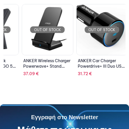
OUT OF STOCK
OUT OF STOCK
OU
ANKER Wireless Charger
ANKER Car Charger
ANKER 
Powerwave+ Stand
Powerdrive+ III Duo USB
Bluetoo
Black
Type-C
TWS Lib
37.09
€
31.72
€
123.00
Εγγραφή στο Newsletter