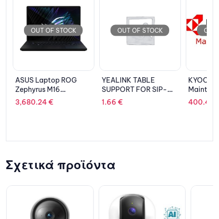
OUT OF STOCK
OUT OF STOCK
OUT 
ASUS Laptop ROG
YEALINK TABLE
KYOCER
se
Zephyrus M16
SUPPORT FOR SIP-
Maintena
GU604VI-NM007W
T21P/T21PE2
475
3,680.24
€
1.66
€
400.46
16” QHD+ Mini LED
240Hz i9-
13900H/32GB/1TB
SSD NVMe PCIe
4.0/NVidia GeForce
RTX 4070 8GB/Win 11
Σχετικά προϊόντα
Home/2Y/Off Black
AniMe Matrix version