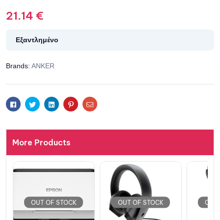
21.14
€
Εξαντλημένο
Brands:
ANKER
Facebook
Twitter
Linkedin
Pinterest
Email
More Products
OUT OF STOCK
OUT OF STOCK
OUT 