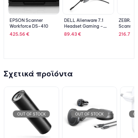
EPSON Scanner
DELL Alienware 7.1
ZEBRA B
Workforce DS-410
Headset Gaming –
Scanner
AW510H – Dark Side of
425.56
€
89.43
€
216.73
€
the Moon
Σχετικά προϊόντα
OUT OF STOCK
OUT OF STOCK
OU