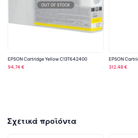
OUT OF STOCK
EPSON Cartridge Green C13T804B00
ANKER Wirele
powerbank Po
312.48
€
Black
116.47
€
Σχετικά προϊόντα