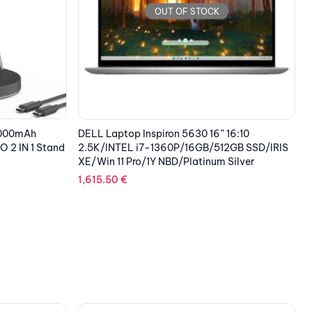
OUT OF STOCK
16:10
ASUS VGA TUF-GTX1650-4GD6-P-V2-
L
2GB SSD/IRIS
GAMING, 4GB, GDDR6
Silver
216.95
€