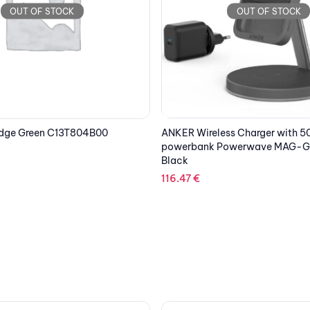
OUT OF STOCK
OUT OF STOCK
ss Charger with 5000mAh
DELL Laptop Inspiron 5630 16” 
werwave MAG-GO 2 IN 1 Stand
2.5K/INTEL i7-1360P/16GB/51
XE/Win 11 Pro/1Y NBD/Platinum 
1,615.50
€