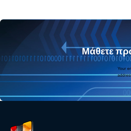
Μάθετε πρώ
Your e
addres