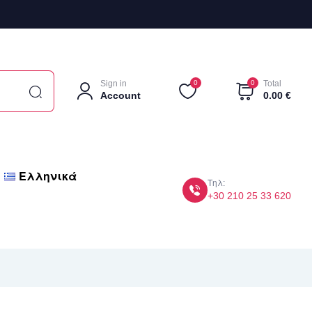
Sign in
0
0
Total
Account
0.00
€
Ελληνικά
Τηλ:
+30 210 25 33 620