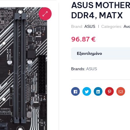
ASUS MOTHER
DDR4, MATX
Brand:
ASUS
Categories:
Ανα
96.87
€
Εξαντλημένο
Brands:
ASUS
Facebook
Twitter
Linkedin
Pinterest
Ema