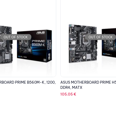
OUT OF STOCK
OUT OF STOCK
BOARD PRIME H510M-E, 1200,
ASUS MOTHERBOARD PRIME B55
,AM4 ,MATX
197.90
€