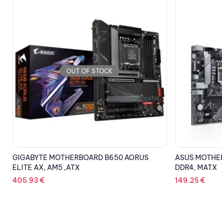
OUT OF STOCK
ASUS MOTHERBOARD PRIME B560M-K, 1200,
ASUS MOTHER
DDR4, MATX
DDR4, MATX
149.25
€
105.05
€