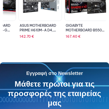
ASUS MOTHERBOARD
GIGABYTE
ASUS 
PRIME H610M-A D4,
MOTHERBOARD B550
TUF GA
1700, DDR4, MATX
Gaming X V2 1.1, AM4
WIFI,A
142.70
€
167.40
€
188.68
,ATX
Εγγραφή στο Newsletter
Μάθετε πρώτοι για τις
προσφορές της εταιρείας
μας