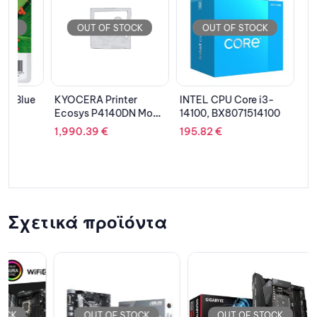
OUT OF STOCK
OUT OF STOCK
OUT 
e
KYOCERA Printer
INTEL CPU Core i3-
DELL PC 
Ecosys P4140DN Mono
14100, BX8071514100
MT/i7-
Laser
12700F/
1,990.39
€
195.82
€
1,637.25
SSD/GeF
1660 6GB
Pro/2Y N
Σχετικά προϊόντα
OUT OF STOCK
OUT OF STOCK
OU