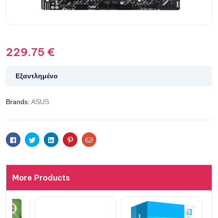
229.75
€
Εξαντλημένο
Brands:
ASUS
Facebook
Twitter
Linkedin
Pinterest
Email
More Products