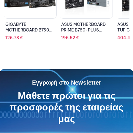
ASUS MOTHERBOARD
ASUS MOTHERBOARD
ASU
M
PRIME B760-PLUS
TUF GAMING Z790-
ROG
ATX
,DDR5 ,1700 ATX
PLUS WIFI D4, 1700,
GAMI
195.52
€
404.44
€
272
DDR4, ATX
DDR
Εγγραφή στο Newsletter
Μάθετε πρώτοι για τις
προσφορές της εταιρείας
μας