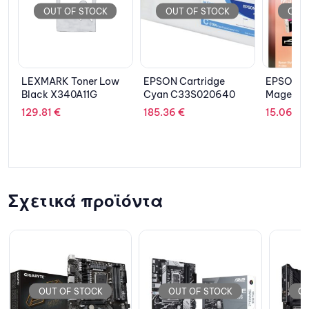
OUT OF STOCK
OUT OF STOCK
OU
ow
EPSON Cartridge
EPSON Cartridge
VIEWSO
Cyan C33S020640
Magenta
VG2456
C13T08734020
Ergono
185.36
€
15.06
€
321.9
Etherne
Speake
Σχετικά προϊόντα
OUT OF STOCK
OUT OF STOCK