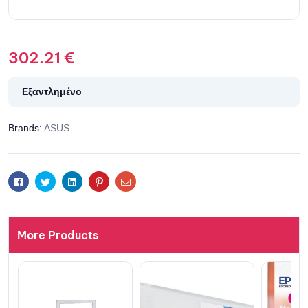
302.21
€
Εξαντλημένο
Brands:
ASUS
Facebook
Twitter
Linkedin
Pinterest
Email
More Products