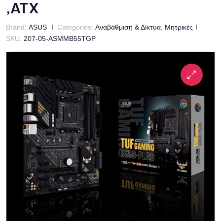
,ATX
Brand:
ASUS
Categories:
Αναβάθμιση & Δίκτυα
,
Μητρικές
SKU:
207-05-ASMMB55TGP