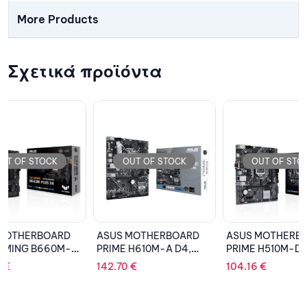
More Products
Σχετικά προϊόντα
OUT OF STOCK
OUT OF STOCK
OU
ASUS MOTHERBOARD
ASUS MOTHERBOARD
ASUS 
PRIME H610M-A D4,
PRIME H510M-D, 1200,
ROG ST
1700, DDR4, MATX
DDR4, MATX
GAMING
142.70
€
104.16
€
375.72