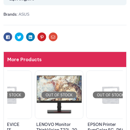
Brands:
ASUS
Facebook
Twitter
Linkedin
Pinterest
Email
More Products
OUT OF STOCK
OUT OF STOCK
OUT 
LENOVO Monitor
EPSON Printer
LEXMARK