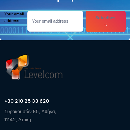
Your email
Subcribes
address
+30 210 25 33 620
Συρακουσών 85, Αθήνα,
11142, Αττική