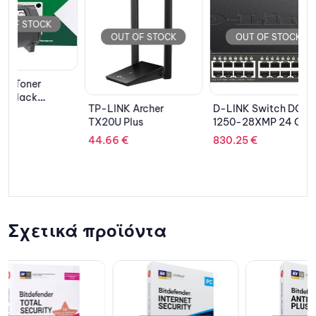
OUT OF STOCK
OUT OF STOCK
OUT 
TP-LINK Archer
D-LINK Switch DGS-
TP-LINK
TX20U Plus
1250-28XMP 24 Gbit
WPA4220
Port 4x10G SFP+ POE
44.66
€
830.25
€
67.89
€
Σχετικά προϊόντα