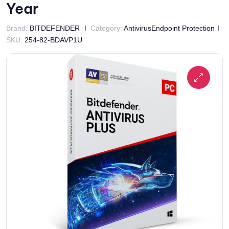
Year
Brand:
BITDEFENDER
Category:
AntivirusEndpoint Protection
SKU:
254-82-BDAVP1U