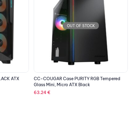
OUT OF STOCK
 Tempered
CC-COUGAR Case MX670 RGB Tempered
Glass Middle ATX Black (3x120mm ARGB fans
G
preinstalled)
147.31
€