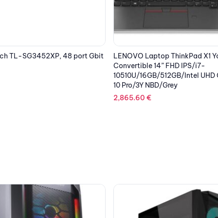
D-LINK DGS-1100-05V2 SMAR
p ThinkPad X1 Yoga G5
PORTS
4” FHD IPS/i7-
512GB/Intel UHD Graphics/Win
40.12
€
D/Grey