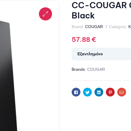
CC-COUGAR Ca
Black
Brand:
COUGAR
Category:
Κ
57.88
€
Εξαντλημένο
Brands:
COUGAR
Facebook
Twitter
Linkedin
Pinterest
Ema