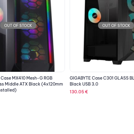
OUT OF STOCK
OUT OF STOCK
se C301 GLASS BLACK ATX
CC-COUGAR Case PURITY RGB
Glass Mini, Micro ATX Black
63.24
€