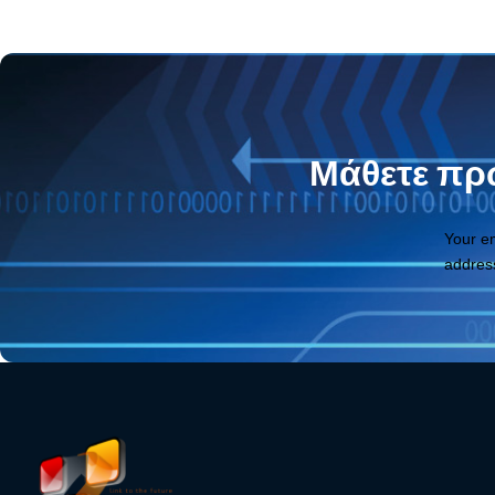
Μάθετε πρώ
Your e
addres