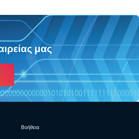
αιρείας μας
s
Βοήθεια