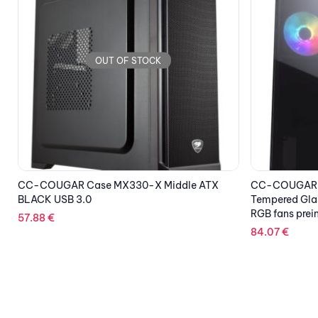
OUT OF STOCK
CC-COUGAR Case MX410 Mesh-G RGB
GIGABYTE Ca
Tempered Glass Middle ATX Black (4x120mm
Black USB 3.0
RGB fans preinstalled)
130.05
€
84.07
€