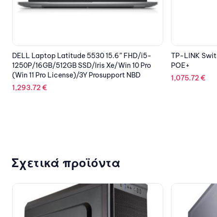
TP-LINK Switch TL-SG3452XP, 48 port Gbit
LENOVO Lapto
POE+
Convertible 1
10510U/16GB/
1,075.72
€
10 Pro/3Y NB
2,865.60
€
Σχετικά προϊόντα