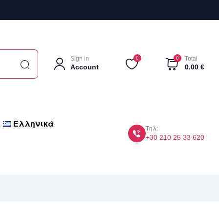
Sign in
0
0
Total
Account
0.00
€
Ελληνικά
Τηλ:
+30 210 25 33 620