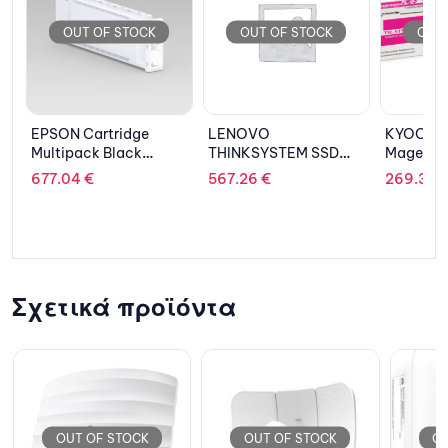
OUT OF STOCK
OUT OF STOCK
OU
LENOVO
KYOCERA Toner
YEALIN
THINKSYSTEM SSD
Magenta TK-5150M
SIP-
960GB Sata 2.5” Hot-
T40P/T
567.26
€
269.32
€
6.12
€
Swap 6Gbps,S4510
S/T42S
Σχετικά προϊόντα
OUT OF STOCK
OUT OF STOCK