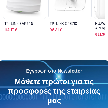
TP-LINK CPE710
HUAWEI
D-L
AirEngine5761R-11
95.31
€
150
821.38
€
Εγγραφή στο Newsletter
Μάθετε πρώτοι για τις
προσφορές της εταιρείας
μας