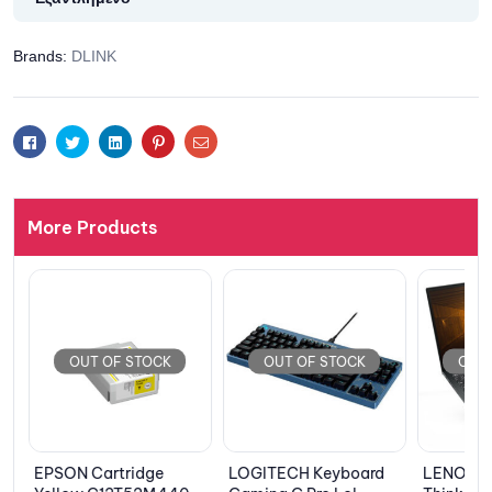
Brands:
DLINK
Facebook
Twitter
Linkedin
Pinterest
Email
More Products
OUT OF STOCK
OUT OF STOCK
OUT 
C
EPSON Cartridge
LOGITECH Keyboard
LENOVO 