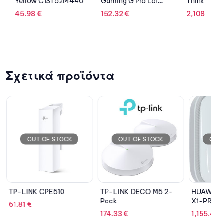
Yellow C13T52M440
Gaming G Pro Lol
ThinkBoo
Edition
13.3” WQ
45.98
€
152.32
€
2,108.0
1160G7/
SSD/Intel
n
Graphics
BD
Pro/3Y N
Grey
Σχετικά προϊόντα
OUT OF STOCK
OUT OF STOCK
OU
TP-LINK CPE510
TP-LINK DECO M5 2-
HUAWEI
Pack
X1-PR
61.81
€
174.33
€
1,155.4