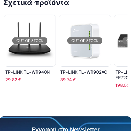
Σχετικά προϊόντα
OUT OF STOCK
OUT OF STOCK
OU
TP-LINK TL-WR902AC
TP-LINK ER7206 (TL-
TP-LIN
ER7206)
39.74
€
124.11
198.53
€
Εγγραφή στο Newsletter