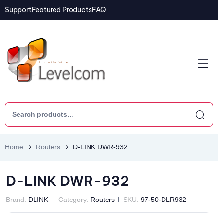
Support
Featured Products
FAQ
Home
Routers
D-LINK DWR-932
D-LINK DWR-932
Brand:
DLINK
Category:
Routers
SKU:
97-50-DLR932