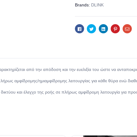
Brands:
DLINK
Facebook
Twitter
Linkedin
Pinterest
Ema
αρακτηρίζεται από την απόδοση και την ευελιξία του ώστε να ανταποκριθ
ήρως αμφίδρομης/ημιαμφίδρομης λειτουργίας για κάθε θύρα ενώ διαθέτ
δικτύου και έλεγχο της ροής σε πλήρως αμφίδρομη λειτουργία για πρ