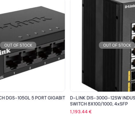
OUT OF STOCK
OUT OF STOCK
CH DGS-105GL 5 PORT GIGABIT
D-LINK DIS-300G-12SW INDU
SWITCH 8X100/1000, 4xSFP
1,193.44
€