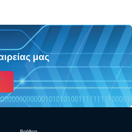
αιρείας μας
s
Βοήθεια