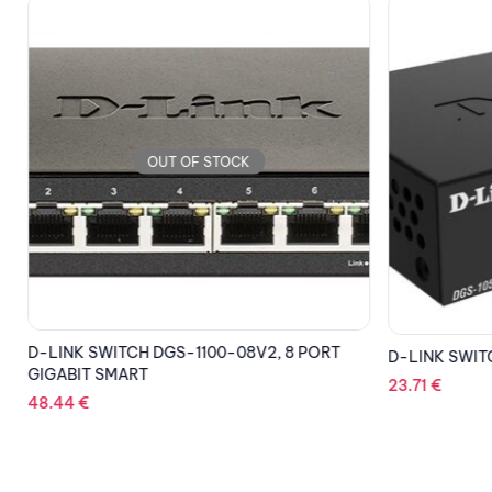
OUT OF STOCK
D-LINK SWITCH DGS-1100-08V2, 8 PORT
H
D-LINK SWIT
GIGABIT SMART
23.71
€
48.44
€