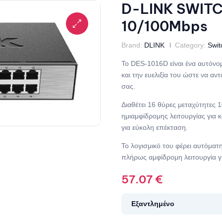
D-LINK SWITC
10/100Mbps
Brand:
DLINK
Category:
Swit
Το DES-1016D είναι ένα αυτόνομ
και την ευελιξία του ώστε να αν
σας.
Διαθέτει 16 θύρες μεταχύτητες
ημιαμφίδρομης λειτουργίας για κ
για εύκολη επέκταση.
Το λογισμικό του φέρει αυτόματ
πλήρως αμφίδρομη λειτουργία γ
57.07
€
Εξαντλημένο