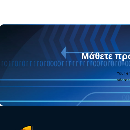
Μάθετε πρώ
Your e
addres