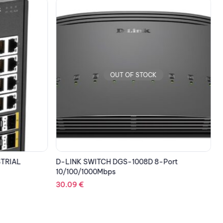
OUT OF STOCK
D
,
STRIAL
D-LINK SWITCH DGS-1008D 8-Port
10/100/1000Mbps
30.09
€