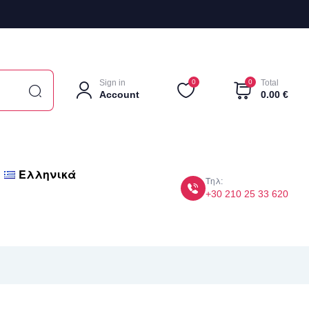
Sign in
0
0
Total
Account
0.00
€
Ελληνικά
Τηλ:
+30 210 25 33 620