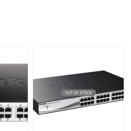
OUT OF STOCK
D-LINK Switch DGS-1210-28, 24-Port
,10/100/1000 Mbps, 4-port SFP