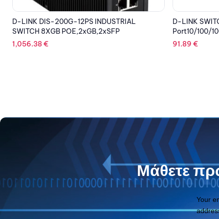
D-LINK SWITCH DGS-1016D 16-
D-LINK SWIT
Port10/100/1000Mbps
10/100/1000
91.89
€
123.11
€
Μάθετε πρώ
Your e
addres