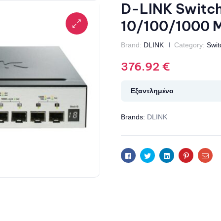
D-LINK Switch
10/100/1000 
Brand:
DLINK
Category:
Swit
376.92
€
Εξαντλημένο
Brands:
DLINK
Facebook
Twitter
Linkedin
Pinterest
Ema