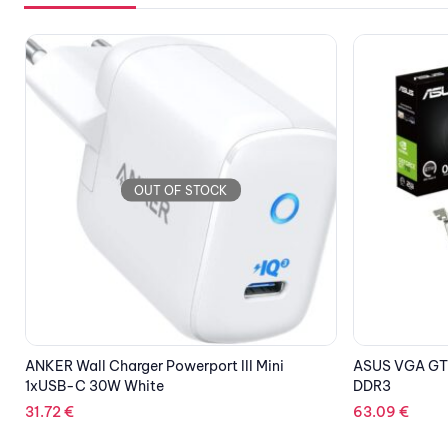
OUT OF STOCK
ASUS VGA GT710-SL-2GD3-BRK-EVO, 2GB
EPSON Cartri
DDR3
C13T059640
63.09
€
19.64
€