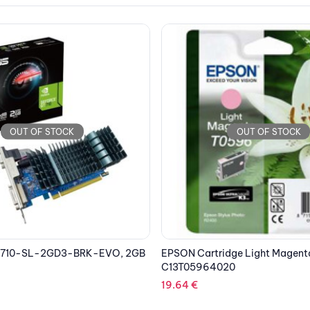
OUT OF STOCK
OUT OF STOCK
dge Light Magenta
EPSON Auto Take up C12C8153
20
1,877.57
€