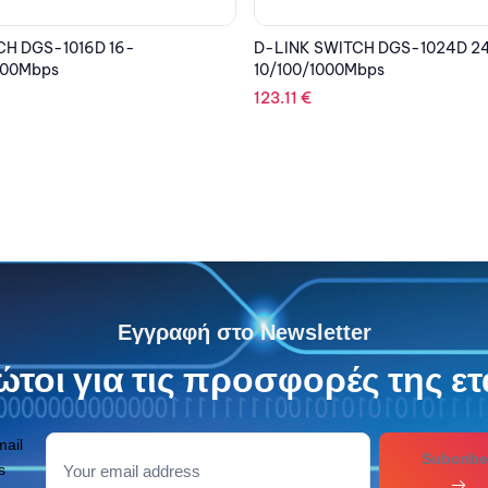
CH DGS-1024D 24-Port
D-LINK SWITCH DES-1210-28P 
Mbps
Ethernet Smart
400.14
€
Εγγραφή στο Newsletter
τοι για τις προσφορές της ετ
mail
Subcribe
s