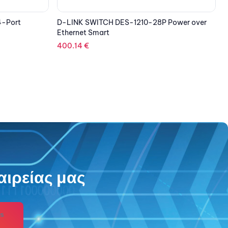
254.30
€
D
1
Power over
αιρείας μας
s