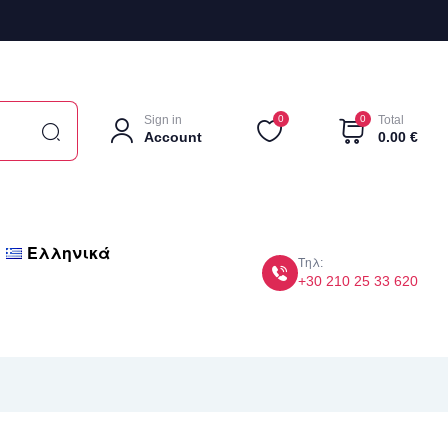
Sign in
0
0
Total
Account
0.00
€
Ελληνικά
Τηλ:
+30 210 25 33 620