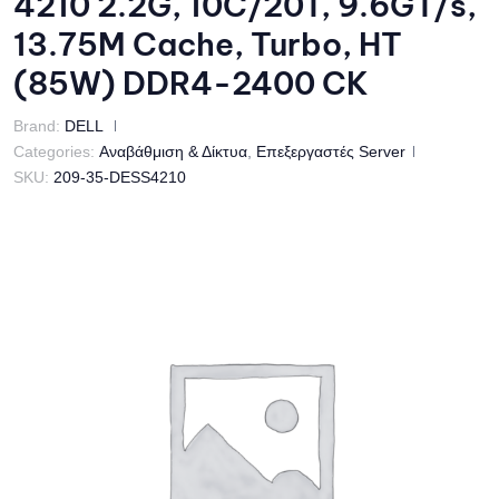
4210 2.2G, 10C/20T, 9.6GT/s,
13.75M Cache, Turbo, HT
(85W) DDR4-2400 CK
Brand:
DELL
Categories:
Αναβάθμιση & Δίκτυα
,
Επεξεργαστές Server
SKU:
209-35-DESS4210