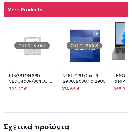
More Products
OUT OF STOCK
OUT OF STOCK
KINGSTON SSD
INTEL CPU Core i9-
LENOVO 
SEDC450R/3840G,
12900, BX8071512900
IdeaPad 
3840GB, SATA III, 2.5”
15.6” FH
723.27
€
874.65
€
855.31
€
5825U/1
AMD Rad
Graphics
S/2Y CAR
Σχετικά προϊόντα