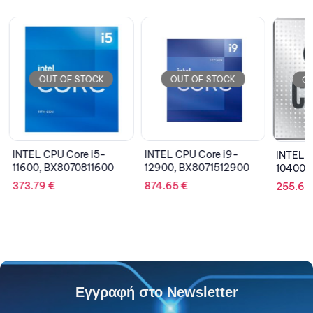
OUT OF STOCK
OUT OF STOCK
OU
INTEL CPU Core i5-
INTEL CPU Core i9-
INTEL C
11600, BX8070811600
12900, BX8071512900
10400,
373.79
€
874.65
€
255.6
Εγγραφή στο Newsletter