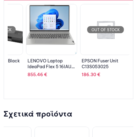
OUT OF STOCK
OUT 
k
LENOVO Laptop
EPSON Fuser Unit
TP-LINK
IdeaPad Flex 5 16IAU7
C13S053025
264.75
€
Convertible, 16”
855.46
€
186.30
€
WUXGA IPS/i5-
1235U/8GB/512GB/Int
el Iris Xe Graphics/Win
11 Home S/2Y
CAR/Cloud Grey
Σχετικά προϊόντα