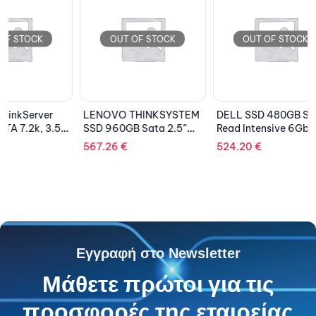
OUT OF STOCK
OUT OF STOCK
OU
LENOVO THINKSYSTEM
DELL SSD 480GB SATA
Lenovo
SSD 960GB Sata 2.5”
Read Intensive 6Gbps
16GB T
Hot-Swap 6Gbps,S4510
512e 3.5” HYB Cabled
MHz (2
567.26
€
524.20
€
293.19
Εγγραφή στο Newsletter
Μάθετε πρώτοι για τις
προσφορές της εταιρείας