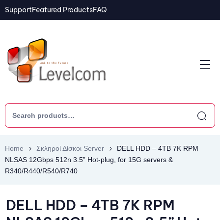
Support
Featured Products
FAQ
Home
Σκληροί Δίσκοι Server
DELL HDD – 4TB 7K RPM
NLSAS 12Gbps 512n 3.5” Hot-plug, for 15G servers &
R340/R440/R540/R740
DELL HDD – 4TB 7K RPM