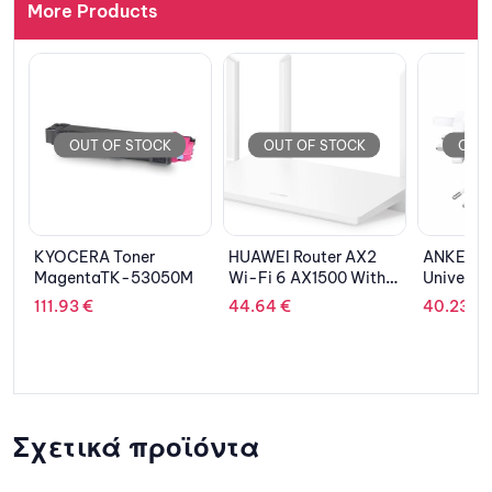
More Products
OUT OF STOCK
OUT OF STOCK
OUT 
HUAWEI Router AX2
ANKER Wall Charger
EPSON Fu
Wi-Fi 6 AX1500 With
Universal Powerport III
C13S053
Mesh White
1xUSB-C 65W
44.64
€
40.23
€
200.58
Σχετικά προϊόντα