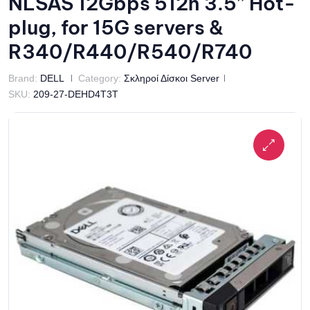
NLSAS 12Gbps 512n 3.5” Hot-
plug, for 15G servers &
R340/R440/R540/R740
Brand:
DELL
Category:
Σκληροί Δίσκοι Server
SKU:
209-27-DEHD4T3T