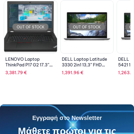
OUT OF STOCK
OUT OF STOCK
OU
LENOVO Laptop
DELL Laptop Latitude
DELL La
ThinkPad P17 G2 17.3”
3330 2in1 13,3” FHD
5421 14
FHD IPS/i7-
Touch/i5-
11500H
3,381.79
€
1,391.96
€
1,263.9
11800H/16GB/512GB
1155G7/8GB/256GB
SSD/Int
SSD/NVIDIA RTX A2000
SSD/Iris Xe/Win 10
Pro (Win
4GB/Win 10 Pro/3Y
Pro(Win 11 Pro
License
PREM/Black
License)/3Y PRO
Εγγραφή στο Newsletter
Μάθετε πρώτοι για τις