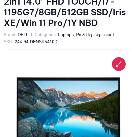
2in1 14.0” FHD TOUCH/i7-
1195G7/8GB/512GB SSD/Iris
XE/Win 11 Pro/1Y NBD
Brand:
DELL
Categories:
Laptops
,
Pc & Περιφερειακά
SKU:
244-94-DENSR5410D