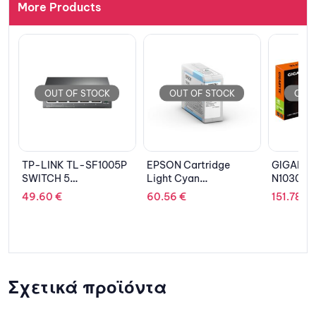
More Products
OUT OF STOCK
OUT OF STOCK
OUT 
TP-LINK TL-SF1005P
EPSON Cartridge
GIGABYT
SWITCH 5
Light Cyan
N1030D5
X10/100Mbps, 4 POE
C13T850500
2048MB,
49.60
€
60.56
€
151.78
€
Σχετικά προϊόντα