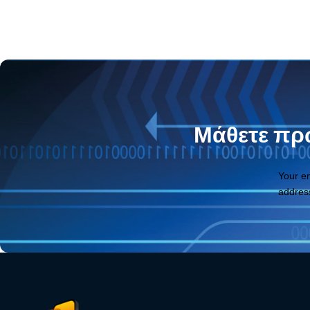
Μάθετε πρώ
Your e
addres