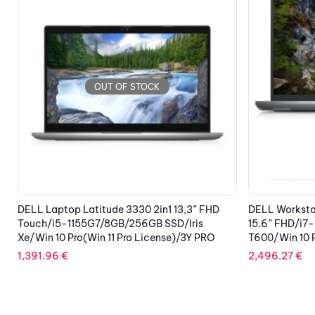
OUT OF STOCK
DELL Workstation Laptop Precision 3571
DELL Laptop 
15.6” FHD/i7-12700H/32GB/1TB SSD/Nvidia
1135G7/8GB/2
T600/Win 10 Pro (Win 11 Pro License)/3Y NBD
(Win 11 Pro L
2,496.27
€
936.56
€