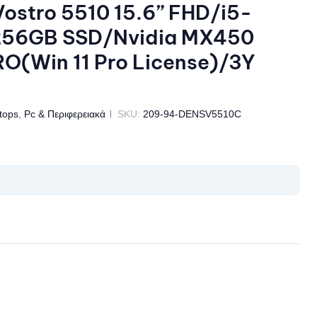
ostro 5510 15.6” FHD/i5-
256GB SSD/Nvidia MX450
O(Win 11 Pro License)/3Y
tops
,
Pc & Περιφερειακά
SKU:
209-94-DENSV5510C
il