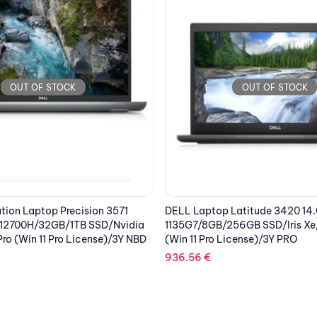
OUT OF STOCK
OUT OF STOCK
Latitude 3420 14.0” FHD/i5-
DELL Laptop Latitude 5430 14.
56GB SSD/Iris Xe/Win 10 Pro
1255U/16GB/512GB SSD/Iris Xe/
icense)/3Y PRO
(Win 11 Pro License)/3Y PRO
1,533.21
€