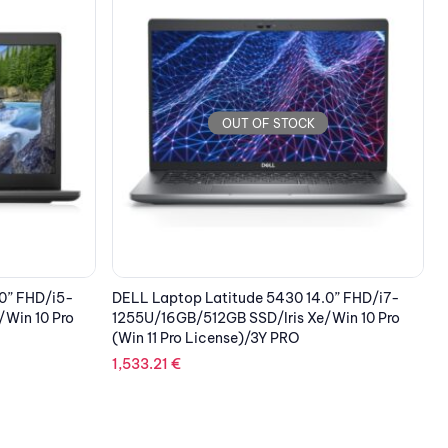
OUT OF STOCK
0” FHD/i7-
DELL Laptop Latitude 7330 13.3” FHD/i5-
L
Win 10 Pro
1235U/16GB/512GB SSD/Iris Xe/Win 10 Pro/3Y
ProSupport/Carbon
S
1
1,863.47
€