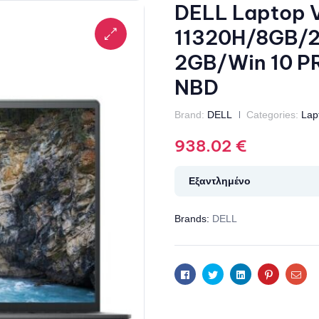
DELL Laptop V
11320H/8GB/
2GB/Win 10 PR
NBD
Brand:
DELL
Categories:
Lap
938.02
€
Εξαντλημένο
Brands:
DELL
Facebook
Twitter
Linkedin
Pinterest
Ema