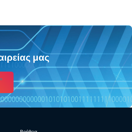
αιρείας μας
s
Βοήθεια