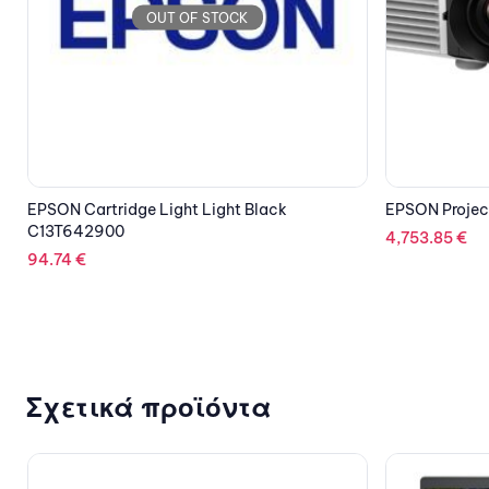
OUT OF STOCK
EPSON Projector EB-L720U Laser
ANKER Wall Ch
1xUSB-C 20W
4,753.85
€
21.14
€
Σχετικά προϊόντα