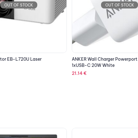
OUT OF STOCK
OUT OF STOCK
arger Powerport III Nano
EPSON Maintenance Box C33S
 White
43.11
€