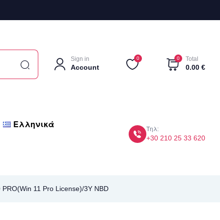
Sign in
0
0
Total
Account
0.00
€
Ελληνικά
Τηλ:
+30 210 25 33 620
 PRO(Win 11 Pro License)/3Y NBD