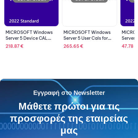
ows
MICROSOFT Windows
MICROSOFT Windows
DE
Server 5 User Cals for
Server 1 Device CAL
Wi
2019, DSP
2022 English DSP
Ca
265.65
€
47.78
€
5
Εγγραφή στο Newsletter
Μάθετε πρώτοι για τις
προσφορές της εταιρείας
μας