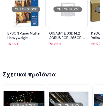
OUT OF STOCK
OUT OF STOCK
OUT
GIGABYTE SSD M.2
KYOCERA Toner
EPSON C
AORUS RGB, 256GB,
Yellow TK-5380Y
Yellow 
PCIe, NVMe, AES 256
73.36
€
266.79
€
38.08
€
Σχετικά προϊόντα
OUT OF STOCK
OUT OF STOCK