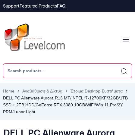
Support
Featured Products
FAQ
Home
Αναβάθμιση & Δίκτυα
Έτοιμα Desktop Συστήματα
DELL PC Alienware Aurora R13 MT/INTEL i7-12700KF/32GB/1TB
SSD + 2TB HDD/GeForce RTX 3080 10GB/WiFi/Win 11 Pro/2Y
PRM/Lunar Light
DELL PC Alienware Aurora