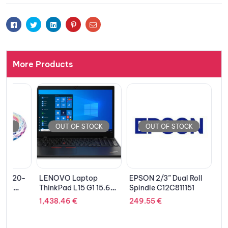
Facebook
Twitter
Linkedin
Pinterest
Email
More Products
OUT OF STOCK
OUT OF STOCK
OUT 
-
LENOVO Laptop
EPSON 2/3” Dual Roll
GIGABYT
ThinkPad L15 G1 15.6”
Spindle C12C811151
AORUS R
FHD IPS/i7-
PCIe, NV
1,438.46
€
249.55
€
102.37
€
10510U/16GB/512GB
SSD/Intel UHD
Graphics/Win 10