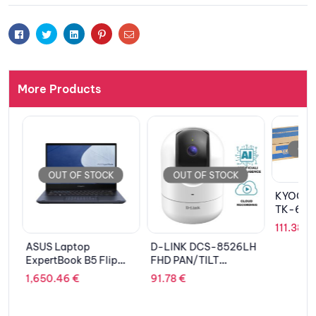
Facebook
Twitter
Linkedin
Pinterest
Email
More Products
OUT 
OUT OF STOCK
OUT OF STOCK
KYOCERA
TK-685
111.38
€
ASUS Laptop
D-LINK DCS-8526LH
ExpertBook B5 Flip
FHD PAN/TILT
B5402FBA-GR73C0X
CAMERA
1,650.46
€
91.78
€
14” FHD TOUCH IPS i7-
1260P/16GB/512GB
SSD NVMe 4.0/Win 11