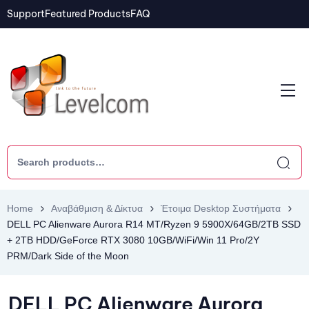
Support
Featured Products
FAQ
Home
Αναβάθμιση & Δίκτυα
Έτοιμα Desktop Συστήματα
DELL PC Alienware Aurora R14 MT/Ryzen 9 5900X/64GB/2TB SSD
+ 2TB HDD/GeForce RTX 3080 10GB/WiFi/Win 11 Pro/2Y
PRM/Dark Side of the Moon
DELL PC Alienware Aurora