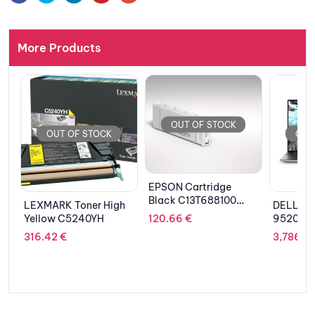
More Products
OUT OF STOCK
OUT OF STOCK
OUT 
EPSON Cartridge
Black C13T688100
LEXMARK Toner High
DELL Lap
700ml
120.66
€
”
Yellow C5240YH
9520 15.
TOUCH/i
316.42
€
3,786.61
12700H/
SSD/GeF
3050 Ti 
Pro/2Y P
Silver