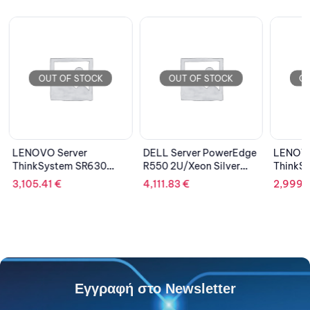
OUT OF STOCK
OUT OF STOCK
OU
LENOVO Server
DELL Server PowerEdge
LENOVO
ThinkSystem SR630
R550 2U/Xeon Silver
ThinkS
1U/Xeon Silver
4310
1U/Xeon
3,105.41
€
4,111.83
€
2,999.
4210R/32GB/Diskless/9
(12C/24T)/16GB/1xM.2
4210R/
30-8i 2GB/PSU
240GB & 1x960GB SSD
/PSU 7
750W/3Y NBD
RI/H755 8GB/2 PSU/5Y
NBD
Εγγραφή στο Newsletter