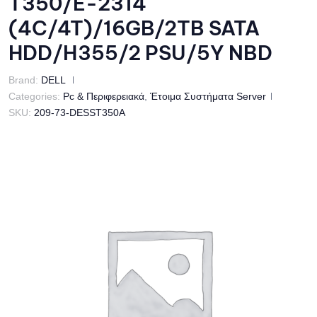
T350/E-2314
(4C/4T)/16GB/2TB SATA
HDD/H355/2 PSU/5Y NBD
Brand:
DELL
Categories:
Pc & Περιφερειακά
,
Έτοιμα Συστήματα Server
SKU:
209-73-DESST350A