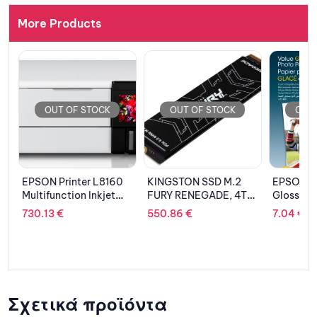
More Products
OUT OF STOCK
OUT OF STOCK
OUT 
EPSON Printer L8160
KINGSTON SSD M.2
EPSON Pa
y
Multifunction Inkjet
FURY RENEGADE, 4TB,
Glossy P
ITS
PCIe Gen 4.0
C13S400
730.13
€
550.86
€
7.04
€
Σχετικά προϊόντα