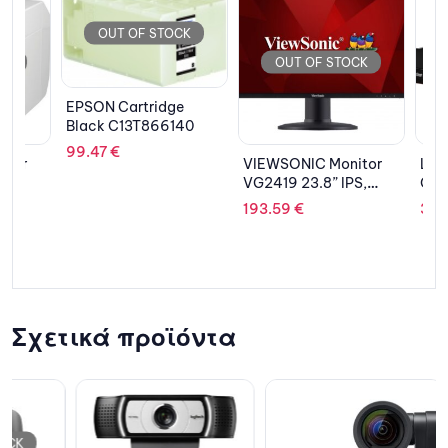
OUT OF STOCK
OUT OF STOCK
OUT 
EPSON Cartridge
Black C13T866140
99.47
€
VIEWSONIC Monitor
Lenovo T
VG2419 23.8” IPS,
Core & Co
ERGONOMIC, HDMI,
193.59
€
3,117.43
DP, Speakers
Σχετικά προϊόντα