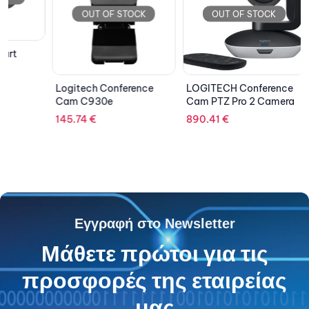
OUT OF STOCK
OUT OF STOCK
OU
Logitech Conference
LOGITECH Conference
LOGITE
Cam C930e
Cam PTZ Pro 2 Camera
Gaming
145.74
€
890.41
€
176.01
Εγγραφή στο Newsletter
Μάθετε πρώτοι για τις
προσφορές της εταιρείας
μας