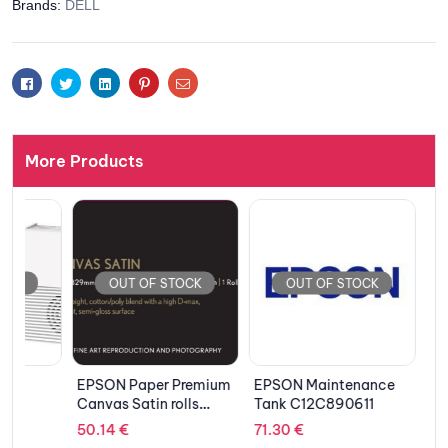
Brands:
DELL
Facebook
Twitter
Linkedin
Pinterest
Email
More Products
OUT 
OUT OF STOCK
OUT OF STOCK
HUAWEI 
S5735-
723.17
€
EPSON Paper Premium
EPSON Maintenance
Canvas Satin rolls
Tank C12C890611
C13S041845
50.14
€
71.30
€