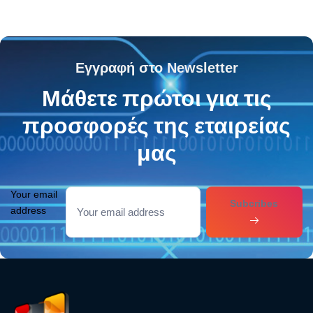
the Moon
License
Εγγραφή στο Newsletter
Μάθετε πρώτοι για τις
προσφορές της εταιρείας
μας
Your email
Subcribes
address