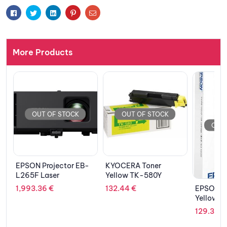
Facebook
Twitter
Linkedin
Pinterest
Email
More Products
OUT OF STOCK
OUT OF STOCK
OUT 
EPSON Projector EB-
KYOCERA Toner
L265F Laser
Yellow TK-580Y
W
EPSON Ca
1,993.36
€
132.44
€
Yellow X
C13T907
129.35
€