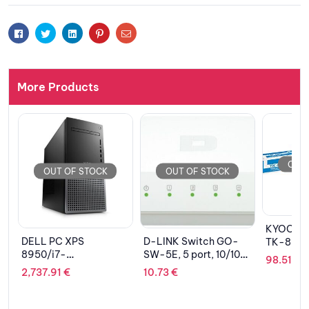
Facebook
Twitter
Linkedin
Pinterest
Email
More Products
OUT OF STOCK
OUT OF STOCK
OUT 
KYOCERA Toner Cyan
D-LINK Switch GO-
LEXMARK
TK-895C
SW-5E, 5 port, 10/100
Yellow 
98.51
€
Mbps
10.73
€
316.42
€
-