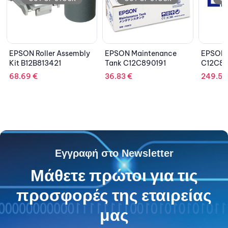
ly
EPSON Maintenance
EPSON Dual Roll Feeder
KYOC
Tank C12C890191
C12C81155
PF-1
36.83
€
249.55
€
219.
Εγγραφή στο Newsletter
Μάθετε πρώτοι για τις
προσφορές της εταιρείας
μας