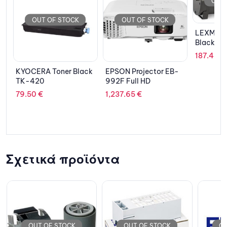
OUT OF STOCK
OUT OF STOCK
OU
LEXMARK Toner High
Black 51F2H00
187.49
€
ck
EPSON Projector EB-
DELL La
992F Full HD
3520 15
1165G7
1,237.65
€
1,368.1
SSD/Iri
(Win 11 
Prosupp
Σχετικά προϊόντα
OUT OF STOCK
OUT OF STOCK