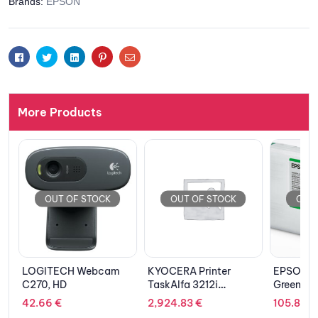
Brands:
EPSON
Facebook
Twitter
Linkedin
Pinterest
Email
More Products
OUT OF STOCK
OUT OF STOCK
OUT 
LOGITECH Webcam
KYOCERA Printer
EPSON Ca
C270, HD
TaskAlfa 3212i
Green C1
Multifunction Mono
42.66
€
2,924.83
€
105.80
€
Laser A3