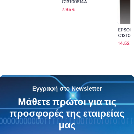
C13T00S14A
7.95
€
EPSON I
C13T03
14.52
€
Εγγραφή στο Newsletter
Μάθετε πρώτοι για τις
προσφορές της εταιρείας
μας