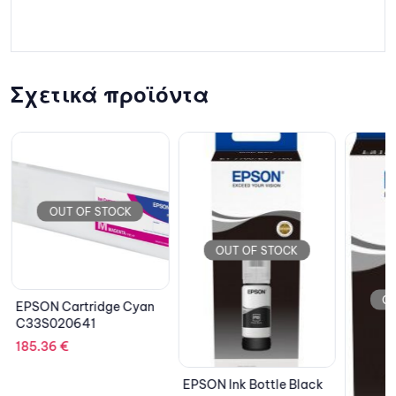
Σχετικά προϊόντα
OUT OF STOCK
OUT OF STOCK
OU
EPSON Cartridge Cyan
C33S020641
185.36
€
EPSON Ink Bottle Black