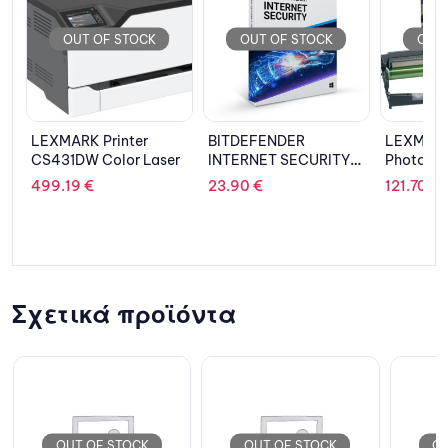
STOCK
OUT OF STOCK
OUT OF STOCK
nter
BITDEFENDER
LEXMARK
or Laser
INTERNET SECURITY
Photoconductor Unit
1PC 1 Mobile Security 1
X203H22
23.90
€
121.70
€
Year
Σχετικά προϊόντα
 STOCK
OUT OF STOCK
OUT OF STOCK