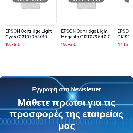
dge Light
EPSON Cartridge Light
EPSON Cartridge Black
7954010
Magenta C13T07964010
C13S020452
19.76
€
47.15
€
Εγγραφή στο Newsletter
Μάθετε πρώτοι για τις
προσφορές της εταιρείας
μας