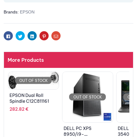
Brands:
EPSON
Facebook
Twitter
Linkedin
Pinterest
Email
More Products
OUT OF STOCK
EPSON Dual Roll
OUT OF STOCK
OUT 
Spindle C12C811161
282.82
€
DELL PC XPS
DELL Lap
8950/i9-
3540 15.