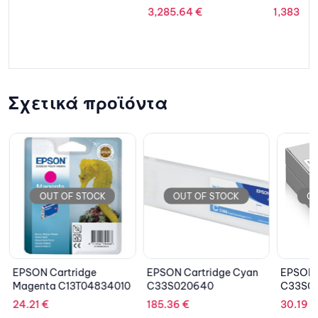
12900K/16GB/1TB
1355U/1
3,285.64
€
1,383.11
SSD/DVD-RW/NVIDIA
SSD/Inte
RTX 3060Ti 8GB/Win
10 Pro(Wi
11 Pro/2Y PRM
License)
Prosuppo
Σχετικά προϊόντα
OUT OF STOCK
OUT OF STOCK
OU
EPSON Cartridge
EPSON Cartridge Cyan
EPSON C
Magenta C13T04834010
C33S020640
C33S0
24.21
€
185.36
€
30.19
€