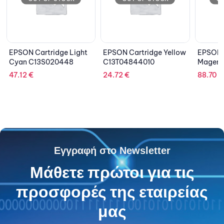
Light
EPSON Cartridge Yellow
EPSON Cartridge Light
8
C13T04844010
Magenta C13T602C00
24.72
€
88.70
€
Εγγραφή στο Newsletter
Μάθετε πρώτοι για τις
προσφορές της εταιρείας
μας