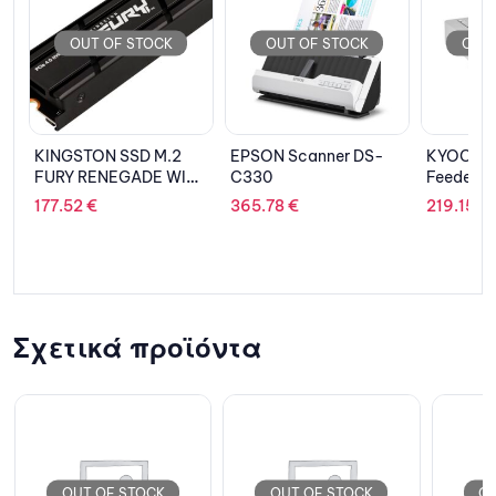
CK
OUT OF STOCK
OUT OF STOCK
M.2
EPSON Scanner DS-
KYOCERA Paper
HOL
E WITH
C330
Feeder PF-5110
PEN
PCIe
DOM
365.78
€
219.15
€
44.
D32
Σχετικά προϊόντα
CK
OUT OF STOCK
OUT OF STOCK