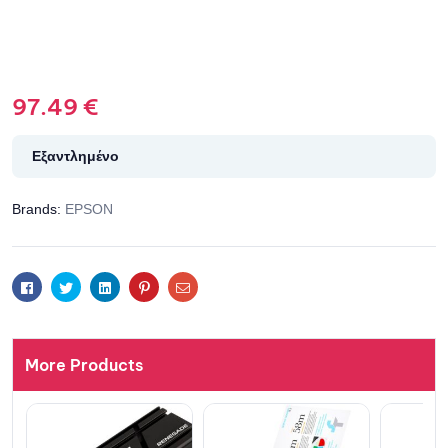
97.49
€
Εξαντλημένο
Brands:
EPSON
Facebook
Twitter
Linkedin
Pinterest
Email
More Products