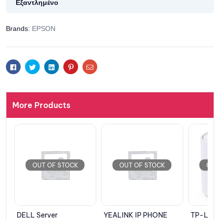
Εξαντλημένο
Brands:
EPSON
Facebook
Twitter
Linkedin
Pinterest
Email
More Products
OUT OF STOCK
OUT OF STOCK
OUT 
e
DELL Server
YEALINK IP PHONE
TP-LINK