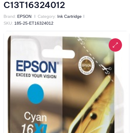
C13T16324012
Brand:
EPSON
Category:
Ink Cartridge
SKU:
185-25-ET16324012