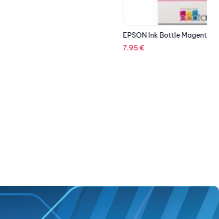
EPSON Ink Bottle Magenta C13T00S34A
7.95
€
E