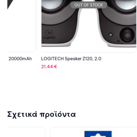
OUT OF STOCK
LOGITECH Speaker Z120, 2.0
EPSON Cartri
21.44
€
97.49
€
Σχετικά προϊόντα