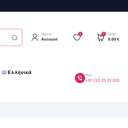
Sign in
0
0
Total
Account
0.00
€
Ελληνικά
Τηλ:
+30 210 25 33 620