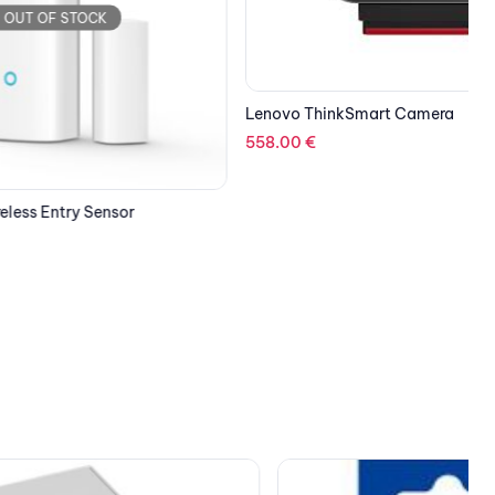
Lenovo ThinkSmart Camera
558.00
€
H
or