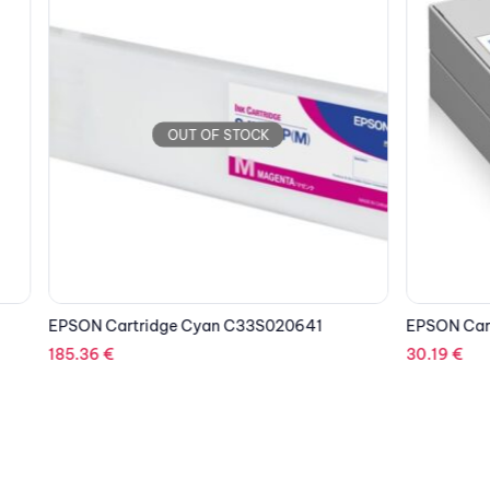
OUT OF STOCK
OUT OF STOCK
idge Cyan C33S020641
EPSON Cartridge Yellow C33S
30.19
€