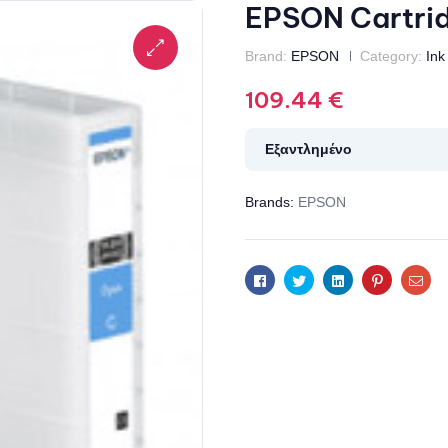
EPSON Cartri
Brand:
EPSON
Category:
Ink
109.44
€
Εξαντλημένο
Brands:
EPSON
Facebook
Twitter
Linkedin
Pinterest
Ema