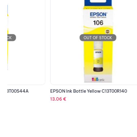
OUT OF STOCK
EPSON Ink Bottle Yellow C13T00R140
EPSON Cartr
13.06
€
185.36
€