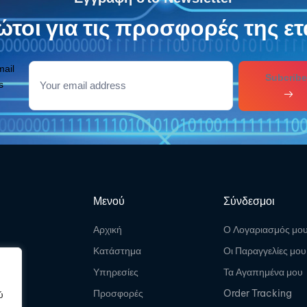
τοι για τις προσφορές της ετ
mail
Subcribe
s
Μενού
Σύνδεσμοι
Αρχική
Ο Λογαριασμός μο
Κατάστημα
Οι Παραγγελίες μου
Υπηρεσίες
Τα Αγαπημένα μου
Προσφορές
Order Tracking
ύ