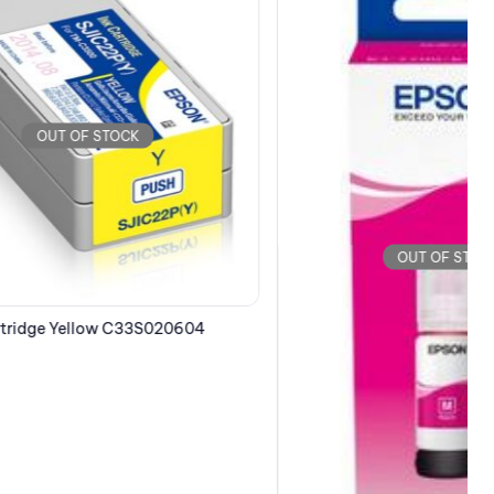
OUT OF STOCK
020604