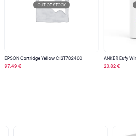
OUT OF STOCK
OUT OF STOCK
dge Yellow C13T782400
ANKER Eufy Wireless Entry Sens
23.82
€