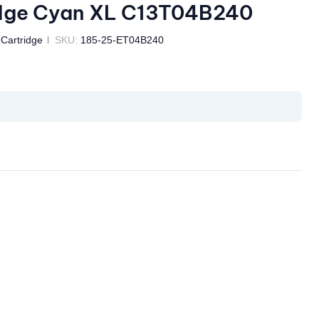
dge Cyan XL C13T04B240
 Cartridge
SKU:
185-25-ET04B240
il