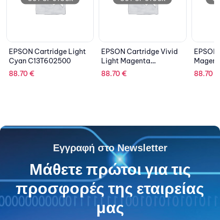
e Light
EPSON Cartridge Vivid
EPSON Cartridge Light
500
Light Magenta
Magenta C13T602C00
C13T605600
88.70
€
88.70
€
Εγγραφή στο Newsletter
Μάθετε πρώτοι για τις
προσφορές της εταιρείας
μας