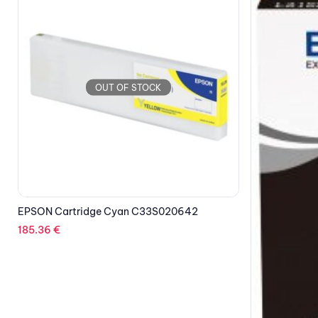
EPSON Cartr
OUT OF STOCK
185.36
€