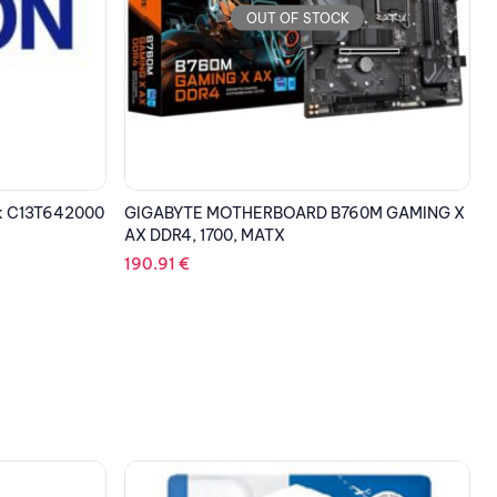
OUT OF STOCK
0M GAMING X
EPSON Cartridge Vivid Magenta
C13T09634010
14.92
€