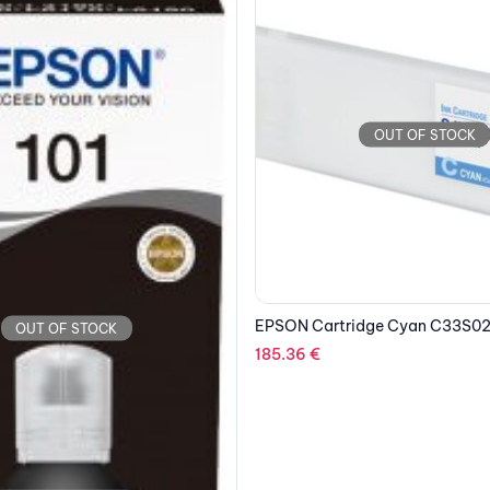
OUT OF STOCK
OUT OF STOCK
idge Cyan C33S020640
EPSON Cartridge Multipack 3C
C13T03904A20
36.22
€