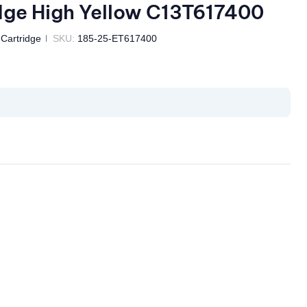
ge High Yellow C13T617400
 Cartridge
SKU:
185-25-ET617400
il