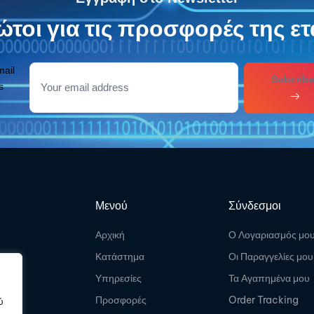
τοι για τις προσφορές της ετ
mail
Subcribe
s
Μενού
Σύνδεσμοι
Αρχική
Ο Λογαριασμός μο
Κατάστημα
Οι Παραγγελίες μου
Υπηρεσίες
Τα Αγαπημένα μου
Προσφορές
Order Tracking
ύ