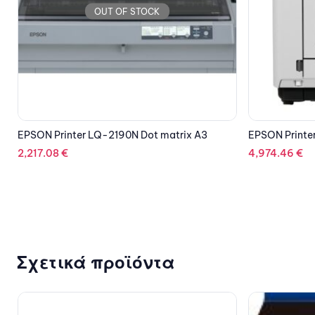
OUT OF STOCK
EPSON Printer PP-100III Disc Producer
EPSON Cartri
4,974.46
€
56.84
€
Σχετικά προϊόντα