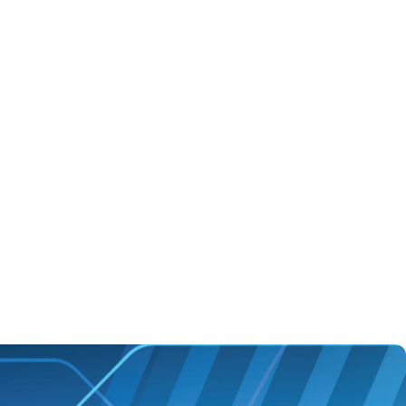
EPSON Ink Bottle Magenta C13T03V34A
7.95
€