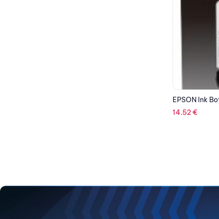
EPSON Ink Bottle Black C13T03V14A
14.52
€