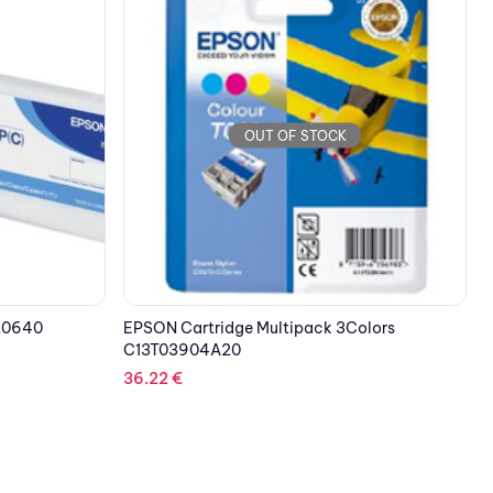
olors
E
OUT OF STOCK