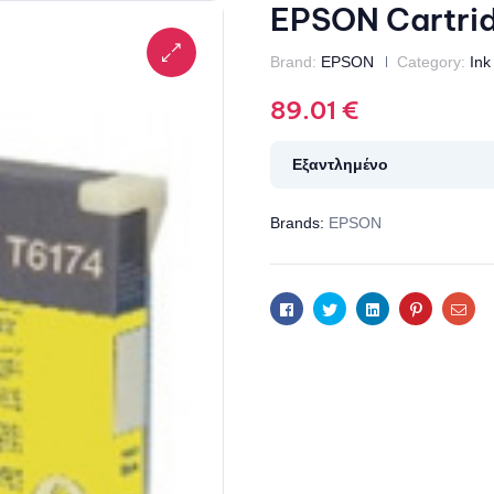
EPSON Cartrid
Brand:
EPSON
Category:
Ink
89.01
€
Εξαντλημένο
Brands:
EPSON
Facebook
Twitter
Linkedin
Pinterest
Ema