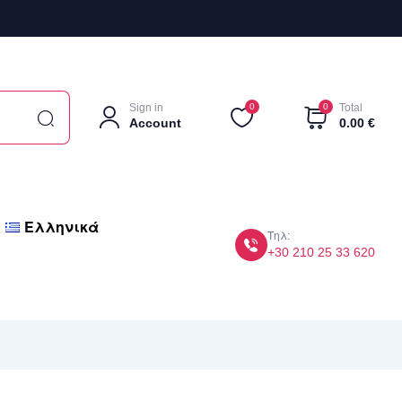
Sign in
0
0
Total
Account
0.00
€
Ελληνικά
Τηλ:
+30 210 25 33 620