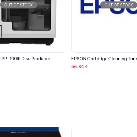
OUT OF STOCK
OUT OF STOCK
dge Cleaning Tank C13T642000
GIGABYTE MOTHERBOARD B76
AX DDR4, 1700, MATX
190.91
€