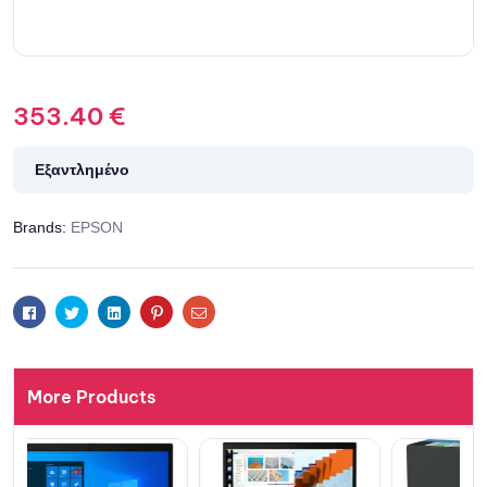
353.40
€
Εξαντλημένο
Brands:
EPSON
Facebook
Twitter
Linkedin
Pinterest
Email
More Products