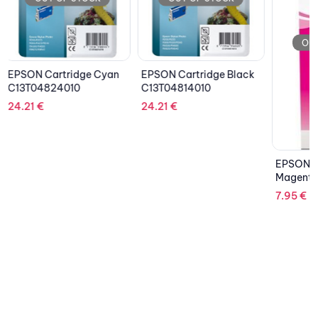
OUT OF STOCK
EPSON Cartridge Black
EPSON 
C13T04814010
C33S0
24.21
€
30.19
€
EPSON Ink Bottle
Magenta C13T00S34A
7.95
€