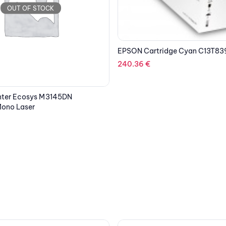
OUT OF STOCK
idge Cyan C13T839240
TP-LINK RE600X
88.75
€