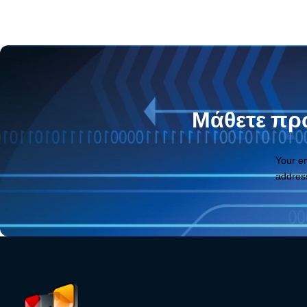
Μάθετε πρώ
Your e
addres