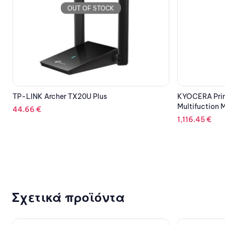
OUT OF STOCK
EPSON Cartr
240.36
€
KYOCERA Printer Ecosys M3145DN
Multifuction Mono Laser
1,116.45
€
Σχετικά προϊόντα