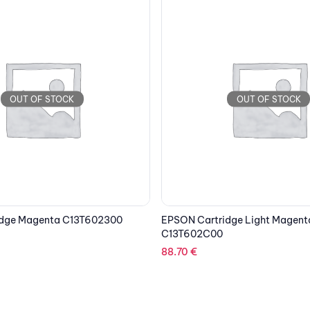
OUT OF STOCK
OUT OF STOCK
dge Light Magenta
EPSON Cartridge Cyan C13T60
88.70
€