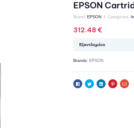
EPSON Cartri
Brand:
EPSON
Categories:
I
312.48
€
Εξαντλημένο
Brands:
EPSON
Facebook
Twitter
Linkedin
Pinterest
Ema