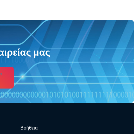
αιρείας μας
s
Βοήθεια