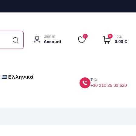
Sign in
0
0
Total
Account
0.00
€
Ελληνικά
Τηλ:
+30 210 25 33 620