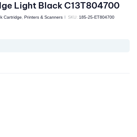
dge Light Black C13T804700
nk Cartridge
,
Printers & Scanners
SKU:
185-25-ET804700
il