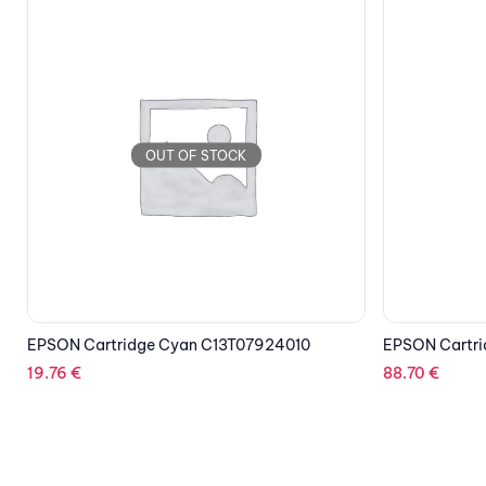
OUT OF STOCK
EPSON Cartridge Magenta C13T602300
EPSON Cartri
C13T602C00
88.70
€
88.70
€