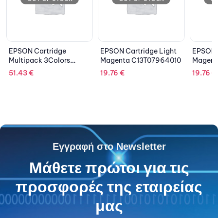
ge
EPSON Cartridge Light
EPSON Cartridge
ors
Magenta C13T07964010
Magenta C13T07934010
19.76
€
19.76
€
Εγγραφή στο Newsletter
Μάθετε πρώτοι για τις
προσφορές της εταιρείας
μας