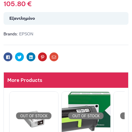
105.80
€
Εξαντλημένο
Brands:
EPSON
Facebook
Twitter
Linkedin
Pinterest
Email
More Products
OUT OF STOCK
OUT OF STOCK
OUT 