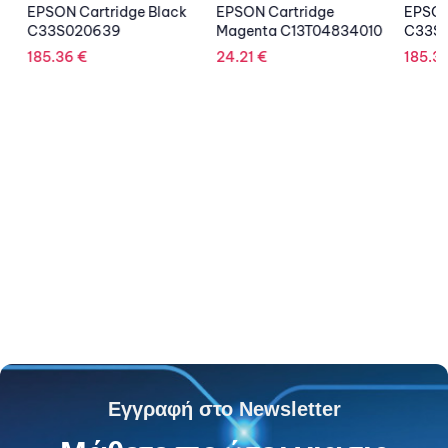
EPSON Cartridge Black
EPSON Cartridge
EPSON 
C33S020639
Magenta C13T04834010
C33S0
185.36
€
24.21
€
185.36
Εγγραφή στο Newsletter