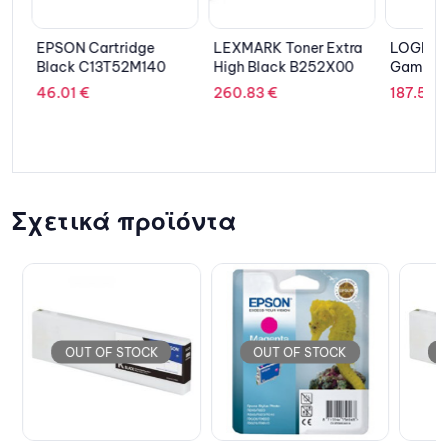
E
EPSON Cartridge
LEXMARK Toner Extra
LOGITEC
Black C13T52M140
High Black B252X00
Gaming 
LightSp
46.01
€
260.83
€
187.51
€
Σχετικά προϊόντα
OUT OF STOCK
OUT OF STOCK
OU