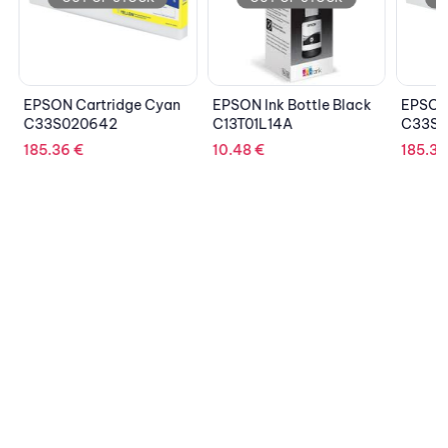
EPSON Cartridge Cyan
EPSON Ink Bottle Black
EPSON C
C33S020642
C13T01L14A
C33S0
185.36
€
10.48
€
185.36