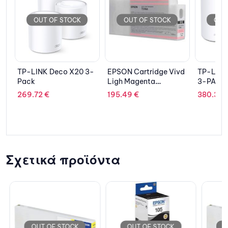
OUT OF STOCK
OUT OF STOCK
OUT 
k
TP-LINK Deco X20 3-
EPSON Cartridge Vivd
TP-LINK
Pack
Ligh Magenta
3-PACK
C13T596600
269.72
€
195.49
€
380.31
€
Σχετικά προϊόντα
OUT OF STOCK
OUT OF STOCK
OU