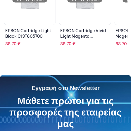
ight
EPSON Cartridge Vivid
EPSON Cartridge Vivid
EP
Light Magenta
Magenta C13T605300
C
C13T605600
88.70
€
88.70
€
19
Εγγραφή στο Newsletter
Μάθετε πρώτοι για τις
προσφορές της εταιρείας
μας