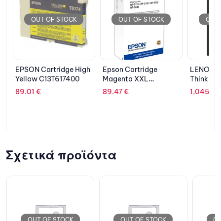
K
OUT OF STOCK
OUT OF STOCK
 High
Epson Cartridge
LENOVO Server
INTE
00
Magenta XXL
ThinkSystem ST50
NUC1
C13T789340
V2/E-
1115G
89.47
€
1,045.07
€
415.
2324G/16GB/2x
960GB/1 PSU/3Y NBD
Σχετικά προϊόντα
OUT OF STOCK
OUT OF STOCK