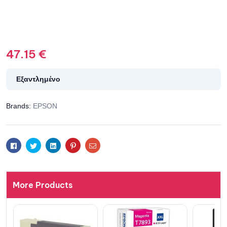
47.15
€
Εξαντλημένο
Brands:
EPSON
Facebook
Twitter
Linkedin
Pinterest
Email
More Products