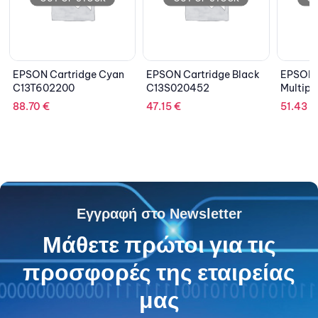
EPSON Cartridge Black
EPSON Cartridge
EPSON
C13S020452
Multipack 3Colors
Light 
C13T05204010
C13T6
47.15
€
51.43
€
88.70
Εγγραφή στο Newsletter
Μάθετε πρώτοι για τις
προσφορές της εταιρείας
μας