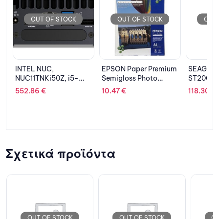
OUT OF STOCK
OUT OF STOCK
OU
EPSON Paper Premium
SEAGATE IronWolf 2T
KINGST
Semigloss Photo
ST2000VN004, SATA
Data Tr
C13S041765
III, 3.5”
DTX/32G
10.47
€
118.30
€
4.06
€
Black
Σχετικά προϊόντα
OUT OF STOCK
OUT OF STOCK