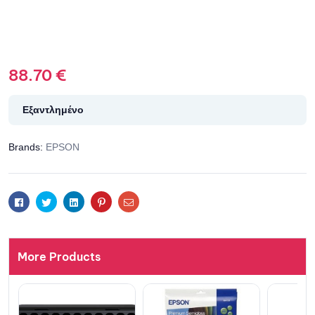
88.70
€
Εξαντλημένο
Brands:
EPSON
Facebook
Twitter
Linkedin
Pinterest
Email
More Products