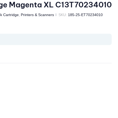
dge Magenta XL C13T70234010
nk Cartridge
,
Printers & Scanners
SKU:
185-25-ET70234010
il