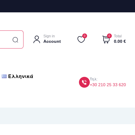
Sign in
0
0
Total
Account
0.00
€
Ελληνικά
Τηλ:
+30 210 25 33 620