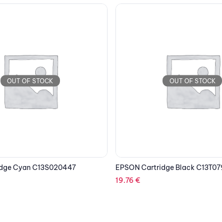
OUT OF STOCK
OUT OF STOCK
dge Black C13T07914010
EPSON Cartridge Light Cyan C
19.76
€