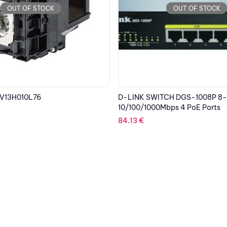
OUT OF STOCK
OUT OF STOCK
CH DGS-1008P 8-port
EPSON Cartridge Cyan C33S0
bps 4 PoE Ports
185.36
€