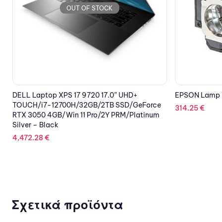
OUT OF STOCK
EPSON Lamp V13H010L76
D-LINK SWIT
10/100/1000M
314.25
€
84.13
€
Σχετικά προϊόντα