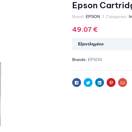
Epson Cartri
Brand:
EPSON
Categories:
I
49.07
€
Εξαντλημένο
Brands:
EPSON
Facebook
Twitter
Linkedin
Pinterest
Ema