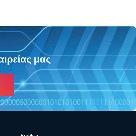
αιρείας μας
s
Βοήθεια