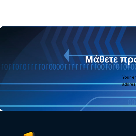
Μάθετε πρώ
Your e
addres