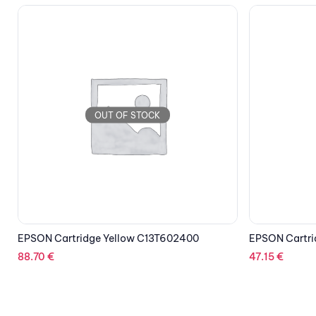
OUT OF STOCK
EPSON Cartridge Cyan C13S020447
EPSON Cartri
47.15
€
19.76
€