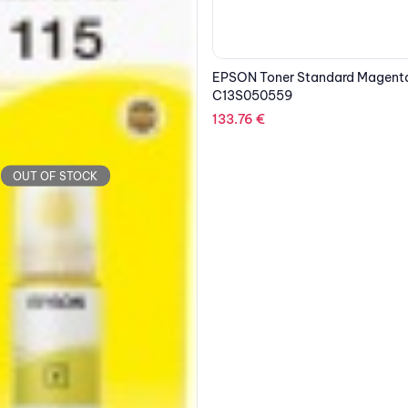
Standard Magenta Capacity
EPSON Lamp V13H010L93
319.31
€