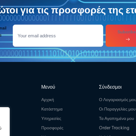
τοι για τις προσφορές της ετ
mail
Subcribe
s
Μενού
Σύνδεσμοι
Αρχική
Ο Λογαριασμός μο
Κατάστημα
Οι Παραγγελίες μου
Υπηρεσίες
Τα Αγαπημένα μου
Προσφορές
Order Tracking
ύ