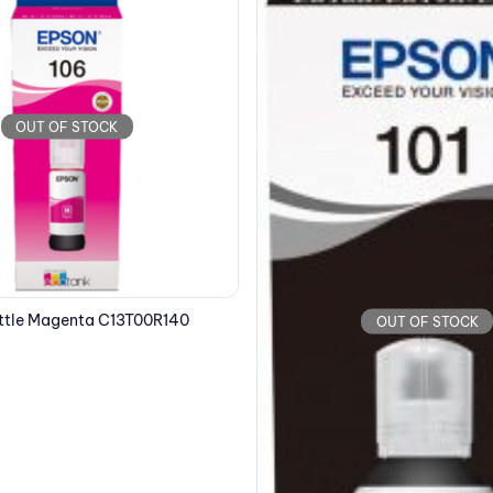
OUT OF STOCK
EPSON Cartridge Multipack 3C
OUT OF STOCK
C33S020464
79.07
€