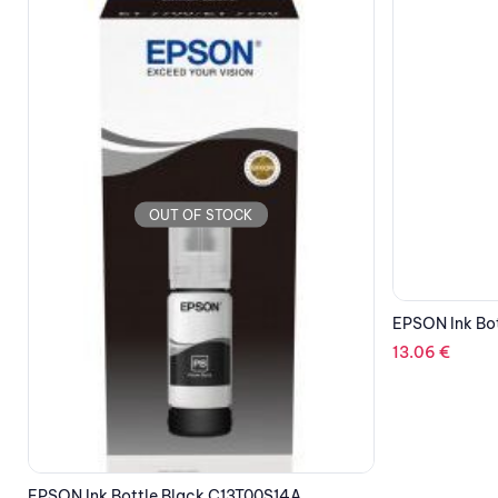
OUT OF STOCK
EPSON Ink Bottle Magenta C13T00R140
13.06
€