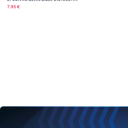
EPSON Ink Bo
14.52
€