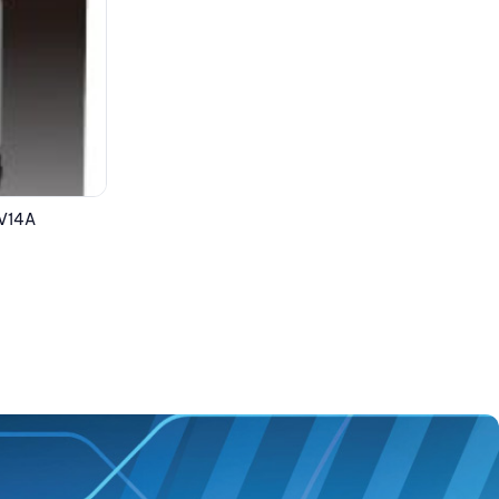
EPSON Ink Bottle Yellow C13T03V44A
7.95
€