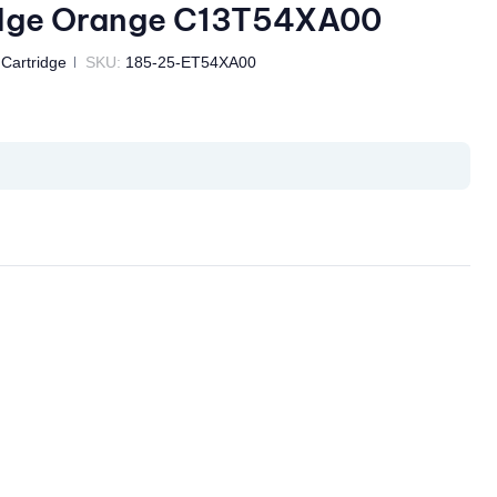
dge Orange C13T54XA00
 Cartridge
SKU:
185-25-ET54XA00
il