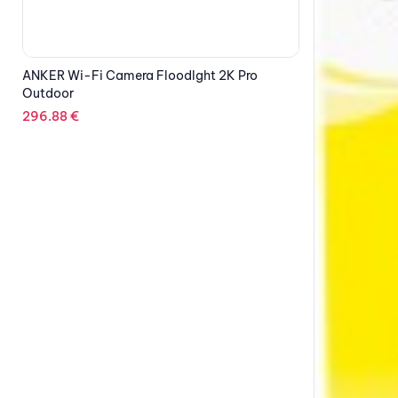
EPSON Toner 
C13S050559
133.76
€
OUT OF STOCK