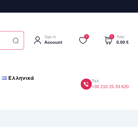
Sign in
0
0
Total
Account
0.00
€
Ελληνικά
Τηλ:
+30 210 25 33 620