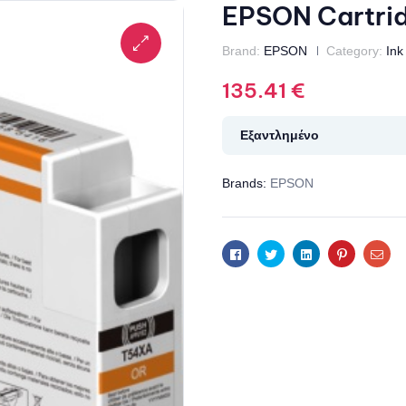
EPSON Cartri
Brand:
EPSON
Category:
Ink
135.41
€
Εξαντλημένο
Brands:
EPSON
Facebook
Twitter
Linkedin
Pinterest
Ema