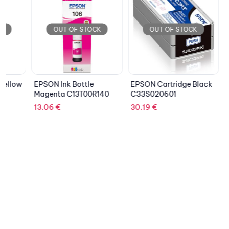
OU
OUT OF STOCK
OUT OF STOCK
EPSON 
EPSON Ink Bottle
EPSON Cartridge Black
Box C1
Magenta C13T00R140
C33S020601
33.21
€
13.06
€
30.19
€