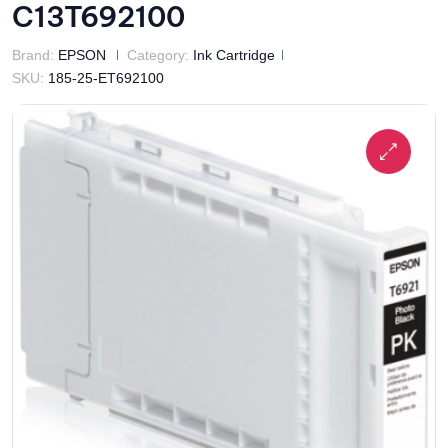
C13T692100
Brand:
EPSON
Category:
Ink Cartridge
SKU:
185-25-ET692100